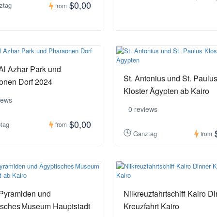
$0,00
ztag
from
Al Azhar Park und
St. Antonius und St. Paulu
onen Dorf 2024
Kloster Ägypten ab Kairo
iews
0 reviews
$0,00
btag
from
Ganztag
from
 Pyramiden und
Nilkreuzfahrtschiff Kairo D
isches Museum Hauptstadt
Kreuzfahrt Kairo