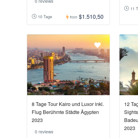
0 reviews
11 
$1.510,50
10 Tage
from
8 Tage Tour Kairo und Luxor inkl.
12 Ta
Flug Berühmte Städte Ägypten
Sights
2023
Badeu
2023
0 reviews