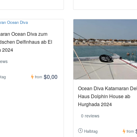
aran Ocean Diva zum
tischen Delfinhaus ab El
 2024
iews
$0,00
btag
from
Ocean Diva Katamaran Del
Haus Dolphin House ab
Hurghada 2024
0 reviews
Halbtag
from