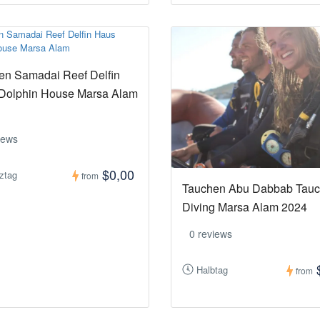
en Samadai Reef Delfin
Dolphin House Marsa Alam
iews
$0,00
ztag
from
Tauchen Abu Dabbab Tau
Diving Marsa Alam 2024
0 reviews
Halbtag
from