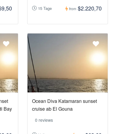
69,50
$2.220,70
15 Tage
from
nset
Ocean Diva Katamaran sunset
i Bay
cruise ab El Gouna
0 reviews