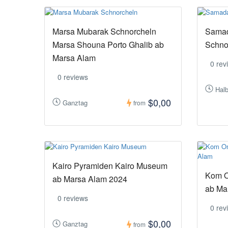
Marsa Mubarak Schnorcheln
Samad
Marsa Shouna Porto Ghalib ab
Schno
Marsa Alam
0 rev
0 reviews
Hal
$0,00
Ganztag
from
Kairo Pyramiden Kairo Museum
Kom O
ab Marsa Alam 2024
ab Ma
0 reviews
0 rev
$0,00
Ganztag
from