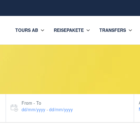
TOURS AB
REISEPAKETE
TRANSFERS
From - To
dd/mm/yyyy
dd/mm/yyyy
-