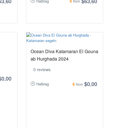
63,60
$63,60
Halbtag
from
Ocean Diva Katamaran El Gouna
ab Hurghada 2024
0 reviews
$0,00
$0,00
Halbtag
from