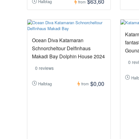
$63,60
Halbtag
from
Katam
Ocean Diva Katamaran
fantas
Schnorcheltour Delfinhaus
Gouna
Makadi Bay Dolphin House 2024
0 rev
0 reviews
Hal
$0,00
Halbtag
from