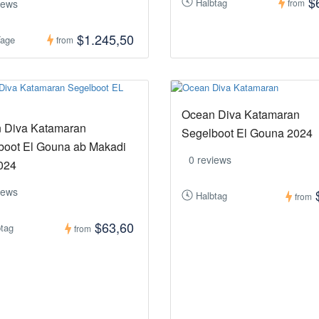
$
Halbtag
iews
from
$1.245,50
Tage
from
Ocean Diva Katamaran
 Diva Katamaran
Segelboot El Gouna 2024
boot El Gouna ab Makadi
0 reviews
024
iews
Halbtag
from
$63,60
btag
from