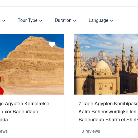
e
Tour Type
Duration
Language
ge Ägypten Kombireise
7 Tage Ägypten Kombipake
 Luxor Badeurlaub
Kairo Sehenswürdigkeiten
ada
Badeurlaub Sharm el Shei
iews
0 reviews