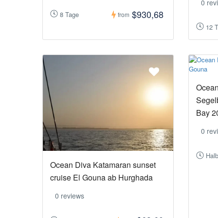
0 rev
$930,68
8 Tage
from
12 
Ocean
Segel
Bay 2
0 rev
Hal
Ocean Diva Katamaran sunset
cruise El Gouna ab Hurghada
0 reviews