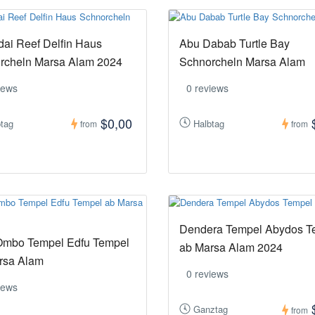
ai Reef Delfin Haus
Abu Dabab Turtle Bay
rcheln Marsa Alam 2024
Schnorcheln Marsa Alam
iews
0 reviews
$0,00
btag
Halbtag
from
from
Dendera Tempel Abydos T
mbo Tempel Edfu Tempel
ab Marsa Alam 2024
rsa Alam
0 reviews
iews
Ganztag
from