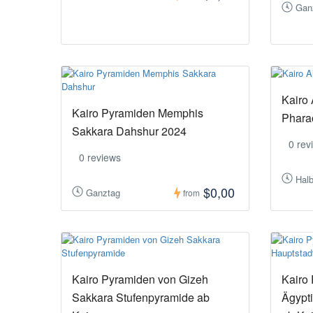
Gan
Kairo 
Kairo Pyramiden Memphis
Phara
Sakkara Dahshur 2024
0 rev
0 reviews
Hal
$0,00
Ganztag
from
Kairo Pyramiden von Gizeh
Kairo
Sakkara Stufenpyramide ab
Ägypt