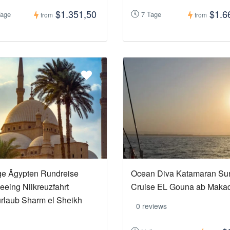
$1.351,50
$1.6
Tage
7 Tage
from
from
ge Ägypten Rundreise
Ocean Diva Katamaran Su
eeing Nilkreuzfahrt
Cruise EL Gouna ab Makad
rlaub Sharm el Sheikh
0 reviews