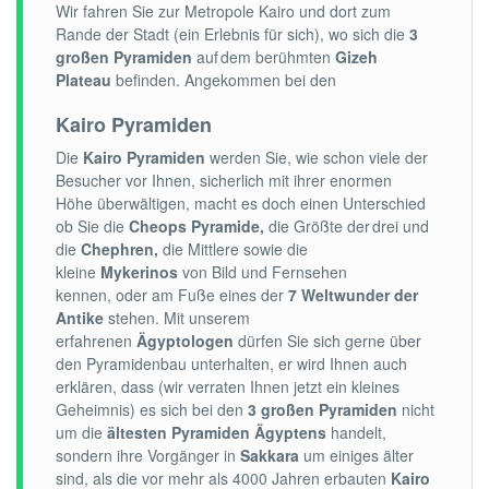
Wir fahren Sie zur Metropole Kairo und dort zum
Rande der Stadt (ein Erlebnis für sich), wo sich die
3
großen Pyramiden
auf dem berühmten
Gizeh
Plateau
befinden. Angekommen bei den
Kairo Pyramiden
Die
Kairo Pyramiden
werden Sie, wie schon viele der
Besucher vor Ihnen, sicherlich mit ihrer enormen
Höhe überwältigen, macht es doch einen Unterschied
ob Sie die
Cheops Pyramide,
die Größte der drei
und
die
Chephren,
die Mittlere sowie die
kleine
Mykerinos
von Bild und Fernsehen
kennen, oder am Fuße eines der
7 Weltwunder der
Antike
stehen. Mit unserem
erfahrenen
Ägyptologen
dürfen Sie sich gerne über
den Pyramidenbau unterhalten, er wird Ihnen auch
erklären, dass (wir verraten Ihnen jetzt ein kleines
Geheimnis) es sich bei den
3 großen Pyramiden
nicht
um die
ältesten Pyramiden Ägyptens
handelt,
sondern ihre Vorgänger in
Sakkara
um einiges älter
sind, als die vor mehr als 4000 Jahren erbauten
Kairo