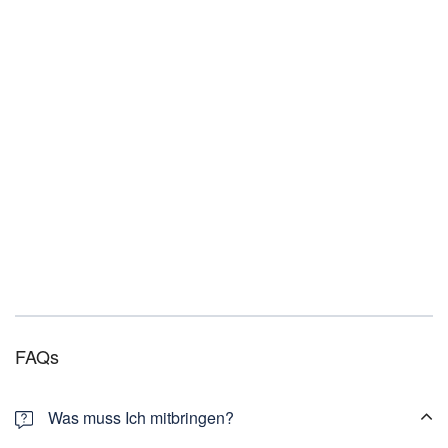
Kinder ab 12 Jahre alt gelten als erwachsene Person
FAQs
Was muss Ich mitbringen?