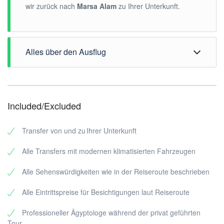
wir zurück nach
Marsa Alam
zu Ihrer Unterkunft.
Alles über den Ausflug
TOUR ART: Kulturtour
TOUR LÄNGE: Tagesausflug
Included/Excluded
BESICHTIGUNG: laut Reiseroute
ABHOLPUNKT: Ihre Unterkunft in Marsa Alam
Transfer von und zu Ihrer Unterkunft
Abholzeit: etwa 3:00 Uhr
Alle Transfers mit modernen klimatisierten Fahrzeugen
RÜCKKEHR: Ihre Unterkunft in Marsa Alam
Alle Sehenswürdigkeiten wie in der Reiseroute beschrieben
Allgemeine Information:
Reiseführer:
Alle Eintrittspreise für Besichtigungen laut Reiseroute
Alle unsere Reiseführer sind erfahrene Ägyptologen mit
Professioneller Ägyptologe während der privat geführten
mindestens 5 Jahren Erfahrung.
Tour