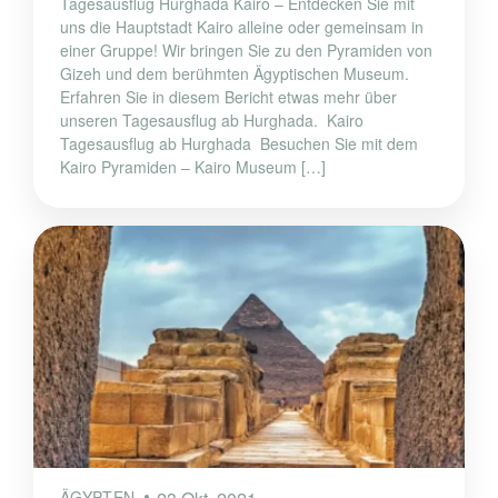
Tagesausflug Hurghada Kairo – Entdecken Sie mit
uns die Hauptstadt Kairo alleine oder gemeinsam in
einer Gruppe! Wir bringen Sie zu den Pyramiden von
Gizeh und dem berühmten Ägyptischen Museum.
Erfahren Sie in diesem Bericht etwas mehr über
unseren Tagesausflug ab Hurghada. Kairo
Tagesausflug ab Hurghada Besuchen Sie mit dem
Kairo Pyramiden – Kairo Museum […]
ÄGYPTEN