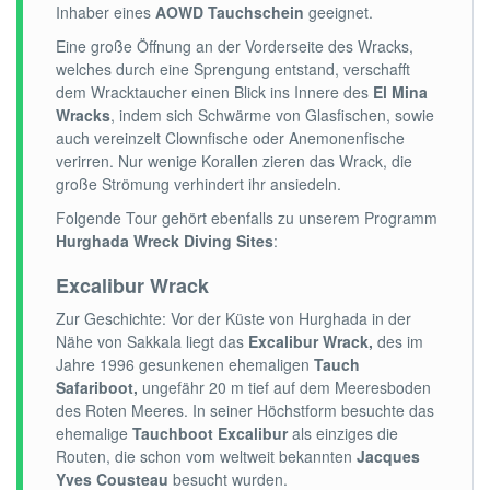
Inhaber eines
AOWD Tauchschein
geeignet.
Eine große Öffnung an der Vorderseite des Wracks,
welches durch eine Sprengung entstand, verschafft
dem Wracktaucher einen Blick ins Innere des
El Mina
Wracks
, indem sich Schwärme von Glasfischen, sowie
auch vereinzelt Clownfische oder Anemonenfische
verirren. Nur wenige Korallen zieren das Wrack, die
große Strömung verhindert ihr ansiedeln.
Folgende Tour gehört ebenfalls zu unserem Programm
Hurghada Wreck Diving Sites
:
Excalibur Wrack
Zur Geschichte: Vor der Küste von Hurghada in der
Nähe von Sakkala liegt das
Excalibur Wrack,
des im
Jahre 1996 gesunkenen
ehemaligen
Tauch
Safariboot,
ungefähr 20 m tief auf dem Meeresboden
des Roten Meeres. In seiner Höchstform besuchte das
ehemalige
Tauchboot Excalibur
als einziges die
Routen, die schon vom weltweit bekannten
Jacques
Yves Cousteau
besucht wurden.