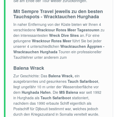
Sie am Ende der Tour wieder zurückbringen.
Mit Sempre Travel jeweils zu den besten
Tauchspots - Wracktauchen Hurghada
In naher Entfernung von der Küste bieten wir Ihnen 4
verschiedene
Wracktour Rotes Meer
Tagestouren
zu
den interessantesten
Wreck Dive Sites
an. Für eine
gelungene
Wracktour Rotes Meer
führt Sie bei jeder
unserer 4 unterschiedlichen
Wracktauchen Ägypten -
Wracktauchen Hurghada
Touren ein professioneller
Tauchlehrer unter anderem zum
Balena Wrack
Zur Geschichte: Das
Balena Wrack,
ein
ausgebranntes und gesunkenes
Tauch Safariboot
,
liegt ungefähr 10 m unter der Wasseroberfläche vor
dem
Hurghada Hafen
. Die
MS Balena
war seit 1992
in Hurghada als
Tauch Safariboot
stationiert,
nachdem das 1990 erbaute Schiff eigentlich als
Postschiff für Djibouti bestimmt war, welches jedoch
durch den Kriegszustand in Somalia vereitelt wurde.