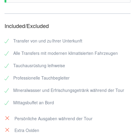
TOUR ART: Wracktauchen
TOUR LÄNGE: Tagesausflug
Included/Excluded
ABHOLPUNKT: El Gouna Hotel
Abholzeit: etwa 7:30 Uhr
Transfer von und zu Ihrer Unterkunft
RÜCKKEHR: El Gouna Hotel
Alle Transfers mit modernen klimatisierten Fahrzeugen
Allgemeine Information:
Tauchausrüstung leihweise
Tauchführer:
Alle unsere Tauchführer sind erfahrene Padi Taucher
Professionelle Tauchbegleiter
Fahrzeuge-Boote:
Mineralwasser und Erfrischungsgetränk während der Tour
Alle unsere Fahrzeuge-
Boote sind modernst ausgestattet
Mittagsbuffet an Bord
Zahlung:
Persönliche Ausgaben während der Tour
Um die Buchung zu sichern, ist eine 25 % Anzahlung
des Reisepreises fällig, dieses kann online per
Extra Oxiden