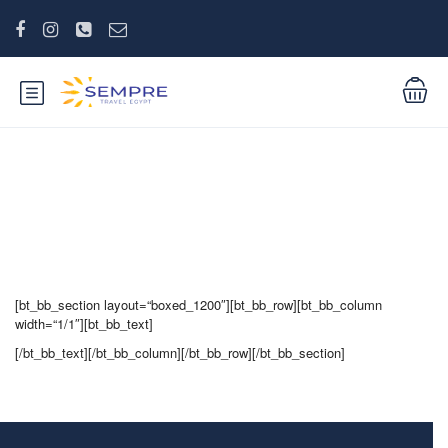
Product categories
[bt_bb_section layout=“boxed_1200″][bt_bb_row][bt_bb_column
width=“1/1″][bt_bb_text]
[/bt_bb_text][/bt_bb_column][/bt_bb_row][/bt_bb_section]