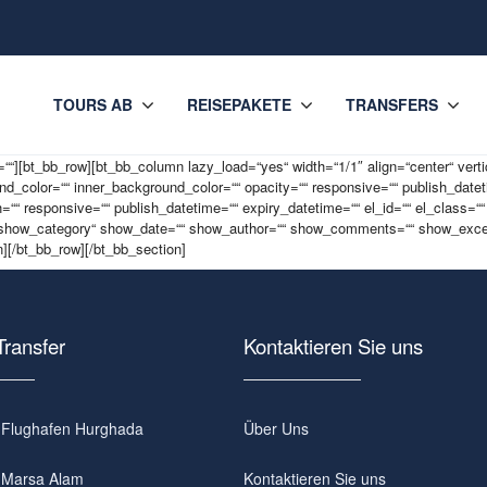
TOURS AB
REISEPAKETE
TRANSFERS
][bt_bb_row][bt_bb_column lazy_load=“yes“ width=“1/1″ align=“center“ verti
olor=““ inner_background_color=““ opacity=““ responsive=““ publish_datetime
““ responsive=““ publish_datetime=““ expiry_datetime=““ el_id=““ el_class=““
“show_category“ show_date=““ show_author=““ show_comments=““ show_excerp
n][/bt_bb_row][/bt_bb_section]
Transfer
Kontaktieren Sie uns
b Flughafen Hurghada
Über Uns
b Marsa Alam
Kontaktieren Sie uns