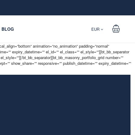
BLOG
EUR
cal_align=“bottom“ animation=“no_animation“ padding=“normal“
=““ expiry_datetime=““ el_id=““ el_class=““ el_style=““][bt_bb_separator
 el_style=““][/bt_bb_separator][bt_bb_masonry_portfolio_grid number=““
t=““ show_share=““ responsive=““ publish_datetime=““ expiry_datetime=““