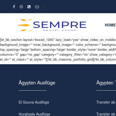
HOME
[bt_bb_section layout=“boxed_1200″ lazy_load=“yes“ show_video_on_mobile=““
background_image=““ inner_background_image=““ color_scheme=““ background_c
top_spacing=“large“ bottom_spacing=“large“ border_style=“none“ border_width=
columns=“3″ gap=“no_gap“ category=““ category_filter=“no“ show_category=
el_id=““ el_class=““ el_style=““][/bt_bb_masonry_portfolio_grid][/bt_bb_colum
Ägypten Ausflüge
Ägypten 
El Gouna Ausflüge
Transfer a
Hurghada Ausflüge
Transfer a